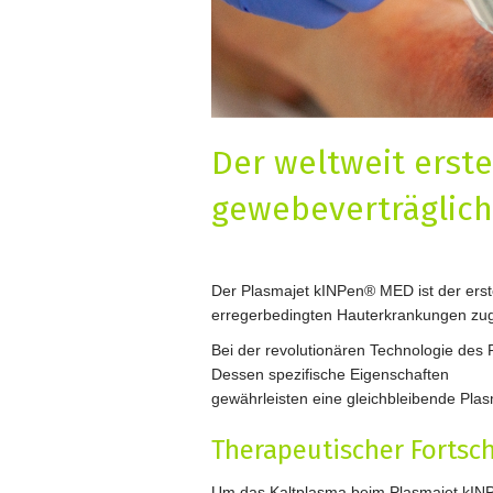
Der weltweit erst
gewebeverträglic
Der Plasmajet kINPen® MED ist der erst
erregerbedingten Hauterkrankungen zu
Bei der revolutionären Technologie de
Dessen spezifische Eigenschaften
gewährleisten eine gleichbleibende Plas
Therapeutischer Fortsch
Um das Kaltplasma beim Plasmajet kIN