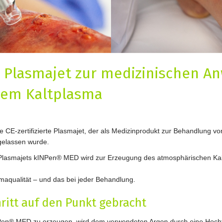
e Plasmajet zur medizinischen 
hem Kaltplasma
e CE-zertifizierte Plasmajet, der als Medizinprodukt zur Behandlung 
gelassen wurde.
s Plasmajets kINPen® MED wird zur Erzeugung des atmosphärischen Ka
maqualität – und das bei jeder Behandlung.
ritt auf den Punkt gebracht
Pen® MED zu erzeugen, wird dem verwendeten Argon durch eine Hochf