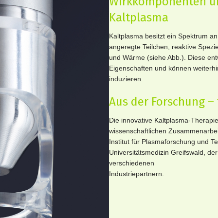
Wirkkomponenten un
Kaltplasma
Kaltplasma besitzt ein Spektrum a
angeregte Teilchen, reaktive Spezi
und Wärme (siehe Abb.). Diese ent
Eigenschaften und können weiterh
induzieren.
Aus der Forschung – 
Die innovative Kaltplasma-Therapie
wissenschaftlichen Zusammenarbei
Institut für Plasmaforschung und Te
Universitätsmedizin Greifswald, der
verschiedenen
Industriepartnern.