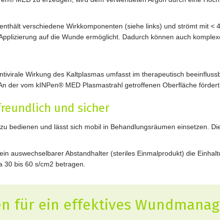
enthält verschiedene Wirkkomponenten (siehe links) und strömt mit < 
 Applizierung auf die Wunde ermöglicht. Dadurch können auch komple
 antivirale Wirkung des Kaltplasmas umfasst im therapeutisch beeinfl
 An der vom kINPen® MED Plasmastrahl getroffenen Oberfläche fördert d
reundlich und sicher
zu bedienen und lässt sich mobil in Behandlungsräumen einsetzen. Di
in auswechselbarer Abstandhalter (steriles Einmalprodukt) die Einha
a 30 bis 60 s/cm2 betragen.
en für ein effektives Wundmana